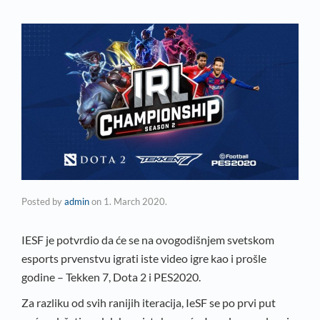
Posted by
admin
on
1. March 2020.
IESF je potvrdio da će se na ovogodišnjem svetskom
esports prvenstvu igrati iste video igre kao i prošle
godine – Tekken 7, Dota 2 i PES2020.
Za razliku od svih ranijih iteracija, IeSF se po prvi put