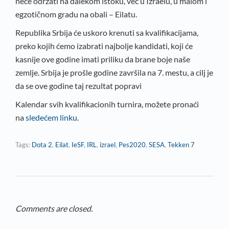
neće održati na dalekom istoku, već u Izraelu, u malom i
egzotičnom gradu na obali – Eilatu.
Republika Srbija će uskoro krenuti sa kvalifikacijama,
preko kojih ćemo izabrati najbolje kandidati, koji će
kasnije ove godine imati priliku da brane boje naše
zemlje. Srbija je prošle godine završila na 7. mestu, a cilj je
da se ove godine taj rezultat popravi
Kalendar svih kvalifikacionih turnira, možete pronaći
na
sledećem linku
.
Tags:
Dota 2
,
Eilat
,
IeSF
,
IRL
,
izrael
,
Pes2020
,
SESA
,
Tekken 7
Comments are closed.