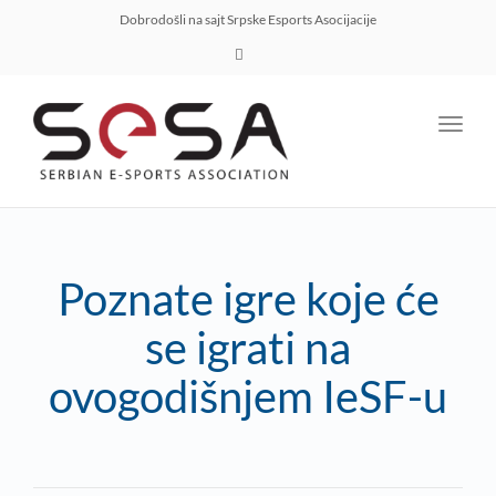
Dobrodošli na sajt Srpske Esports Asocijacije
Toggl
navig
Poznate igre koje će
se igrati na
ovogodišnjem IeSF-u