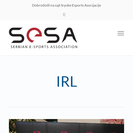
Dobrodošli na sajt Srpske Esports Asocijacije
Toggl
navig
IRL