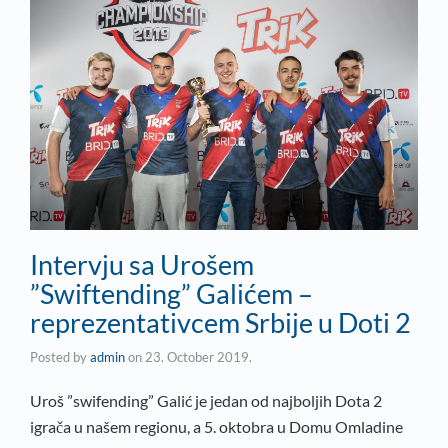
Intervju sa Urošem
”Swiftending” Galićem –
reprezentativcem Srbije u Doti 2
Posted by
admin
on
23. October 2019.
Uroš ”swifending” Galić je jedan od najboljih Dota 2
igrača u našem regionu, a 5. oktobra u Domu Omladine