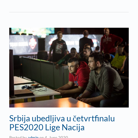
Srbija ubedljiva u četvrtfinalu
PES2020 Lige Nacija
Posted by
admin
on
4. June 2020.