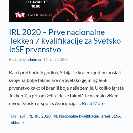
IRL 2020 – Prve nacionalne
Tekken 7 kvalifikacije za Svetsko
IeSF prvenstvo
Posted by
admin
on
16. July 2020.
Kao i prethodnih godina, Srbija će krajem godine poslati
svoje najbolje takmičare na Svetsko gejming IeSF
prvenstvo kako bi branili boje naše zemlje. Ukoliko igrate
Tekken 7, a pritom želite da se takmičite na malo višem
nivou, Srpska e-sports Asocijacija …
Read More
Tags:
IeSF
,
IRL
,
IRL 2020
,
IRL Nacionalne kvalifikacije
,
izrael
,
SESA
,
Tekken 7