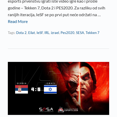
esports prvenstvu igrati iste video igre kao i prošle
godine – Tekken 7, Dota 2 i PES2020. Za razliku od svih
ranijih iteracija, IeSF se po prvi put neće održati na …
Read More
Tags:
Dota 2
,
Eilat
,
IeSF
,
IRL
,
izrael
,
Pes2020
,
SESA
,
Tekken 7