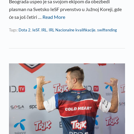
Beograda uspeo je sa svojom ekipom da obezbedi
plasman na Svetsko IeSF prvenstvo u Južnoj Koreji, gde
će sa još četiri …
Read More
Tags:
Dota 2
,
IeSF
,
IRL
,
IRL Nacionalne kvalifikacije
,
swiftending