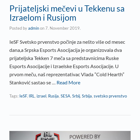
Prijateljski mečevi u Tekkenu sa
Izraelom i Rusijom
Posted by
admin
on
7. November 2019.
IeSF Svetsko prvenstvo počinje za nešto više od mesec
dana,a Srpska Esports Asocijacija je organizovala dva
prijateljska Tekken 7 meča sa predstavnicima Ruske
Esports Asocijacije i Izraelske Esports Asocijacije. U
prvom meču, naš reprezentativac Vlada ”Cold Hearth”
Stanković sastao se …
Read More
Tags:
IeSF
,
IRL
,
izrael
,
Rusija
,
SESA
,
Srbij
,
Srbija
,
svetsko prvenstvo