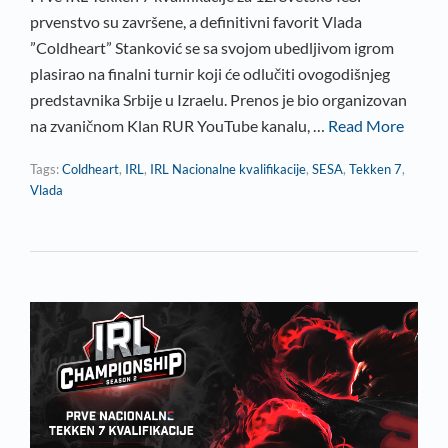
prvenstvo su završene, a definitivni favorit Vlada
”Coldheart” Stanković se sa svojom ubedljivom igrom
plasirao na finalni turnir koji će odlučiti ovogodišnjeg
predstavnika Srbije u Izraelu. Prenos je bio organizovan
na zvaničnom Klan RUR YouTube kanalu, …
Read More
Tags:
Coldheart
,
IRL
,
IRL Nacionalne kvalifikacije
,
SESA
,
Tekken 7
,
Vlada