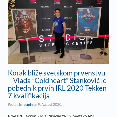
Korak bliže svetskom prvenstvu
– Vlada ”Coldheart” Stanković je
pobednik prvih IRL 2020 Tekken
7 kvalifikacija
Posted by
admin
on
9. August 2020.
Prve IRL Tekken 7 kvalifikacije za 12. Svetsko IeSF