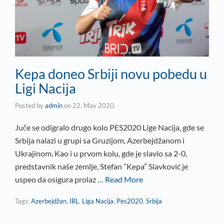
Kepa doneo Srbiji novu pobedu u
Ligi Nacija
Posted by
admin
on
22. May 2020.
Juče se odigralo drugo kolo PES2020 Lige Nacija, gde se
Srbija nalazi u grupi sa Gruzijom, Azerbejdžanom i
Ukrajinom. Kao i u prvom kolu, gde je slavio sa 2-0,
predstavnik naše zemlje, Stefan ”Kepa” Slavković je
uspeo da osigura prolaz …
Read More
Tags:
Azerbejdžan
,
IRL
,
Liga Nacija
,
Pes2020
,
Srbija