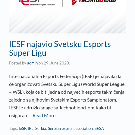
IESF najavio Svetsku Esports
Super Ligu
Posted by
admin
on
29. June 2020.
Internacionalna Esports Federacija (IESF) je najavila da
će organizovati Svetsku Super Ligu (World Super League
– WSL), koja će biti jedna od najvećih esports takmičenja
zajedno sa njihovim Svetskim Esports Šampionatom.
IESF je udružio snage sa Technoblood-om, kako bi
osigurao …
Read More
Tags:
IeSF
,
IRL
,
Serbia
,
Serbian esprts association
,
SESA