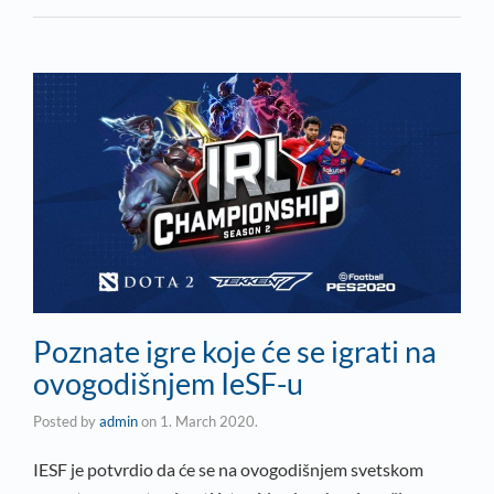
Poznate igre koje će se igrati na
ovogodišnjem IeSF-u
Posted by
admin
on
1. March 2020.
IESF je potvrdio da će se na ovogodišnjem svetskom