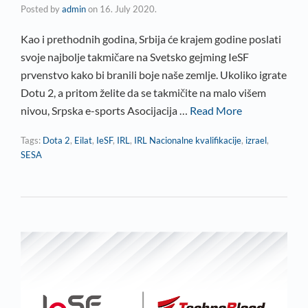
Posted by
admin
on
16. July 2020.
Kao i prethodnih godina, Srbija će krajem godine poslati
svoje najbolje takmičare na Svetsko gejming IeSF
prvenstvo kako bi branili boje naše zemlje. Ukoliko igrate
Dotu 2, a pritom želite da se takmičite na malo višem
nivou, Srpska e-sports Asocijacija …
Read More
Tags:
Dota 2
,
Eilat
,
IeSF
,
IRL
,
IRL Nacionalne kvalifikacije
,
izrael
,
SESA