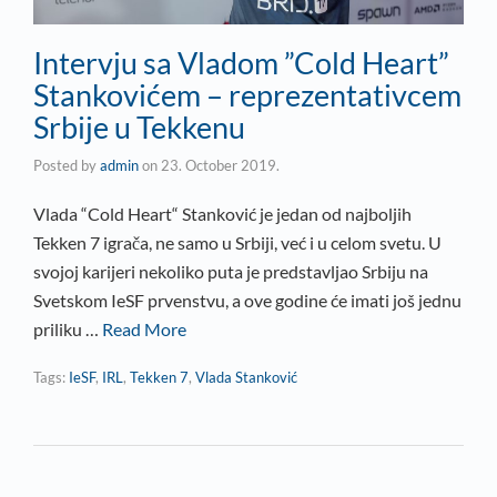
Intervju sa Vladom ”Cold Heart”
Stankovićem – reprezentativcem
Srbije u Tekkenu
Posted by
admin
on
23. October 2019.
Vlada “Cold Heart“ Stanković je jedan od najboljih
Tekken 7 igrača, ne samo u Srbiji, već i u celom svetu. U
svojoj karijeri nekoliko puta je predstavljao Srbiju na
Svetskom IeSF prvenstvu, a ove godine će imati još jednu
priliku …
Read More
Tags:
IeSF
,
IRL
,
Tekken 7
,
Vlada Stanković