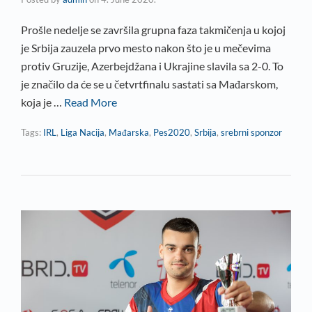
Prošle nedelje se završila grupna faza takmičenja u kojoj
je Srbija zauzela prvo mesto nakon što je u mečevima
protiv Gruzije, Azerbejdžana i Ukrajine slavila sa 2-0. To
je značilo da će se u četvrtfinalu sastati sa Mađarskom,
koja je …
Read More
Tags:
IRL
,
Liga Nacija
,
Mađarska
,
Pes2020
,
Srbija
,
srebrni sponzor