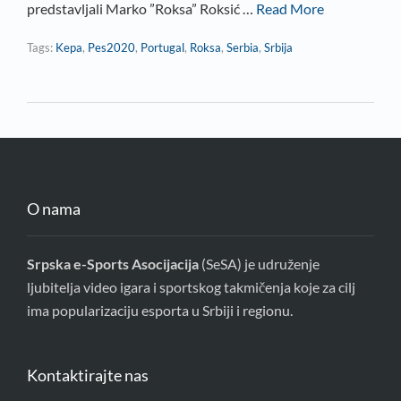
predstavljali Marko ”Roksa” Roksić …
Read More
Tags:
Kepa
,
Pes2020
,
Portugal
,
Roksa
,
Serbia
,
Srbija
O nama
Srpska e-Sports Asocijacija
(SeSA) je udruženje
ljubitelja video igara i sportskog takmičenja koje za cilj
ima popularizaciju esporta u Srbiji i regionu.
Kontaktirajte nas